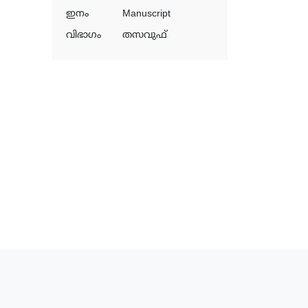
ഇനം
Manuscript
വിഭാഗം
തസവുഫ്‌