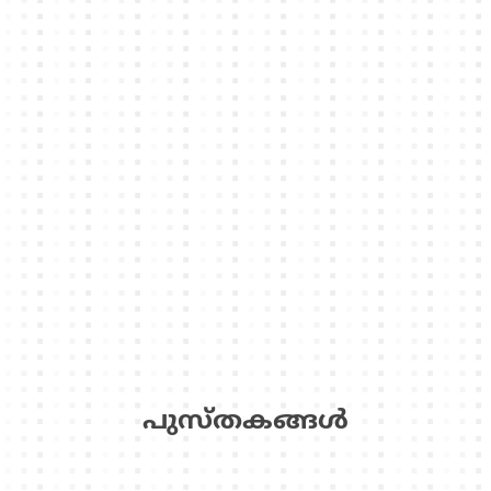
പുസ്‌തകങ്ങള്‍