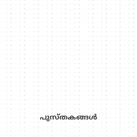
പുസ്‌തകങ്ങള്‍