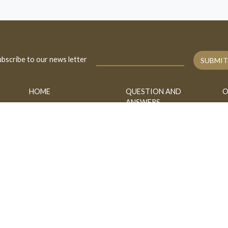
bscribe to our news letter
SUBMIT
HOME
QUESTION AND
O
ANSWERS
BIOGRAPHY
A
FATAWA
CONTACT
B
ASK
h