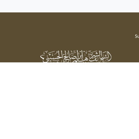
Su
Sheikh Sharif Ibrahim Saleh Al-Hussaini
Powered by: FathiTec