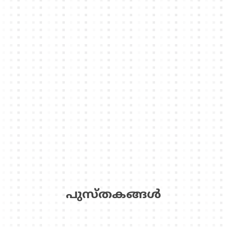
പുസ്‌തകങ്ങള്‍