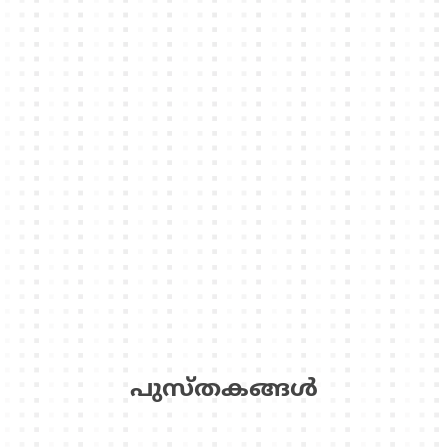
പുസ്‌തകങ്ങള്‍