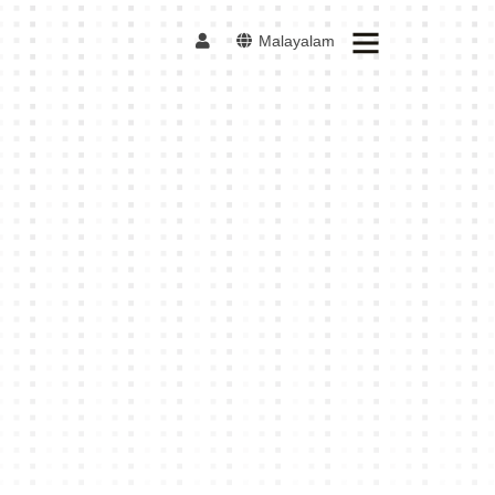
Malayalam