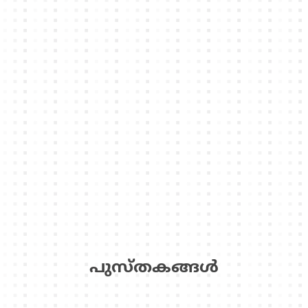
പുസ്‌തകങ്ങള്‍