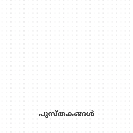
പുസ്‌തകങ്ങള്‍