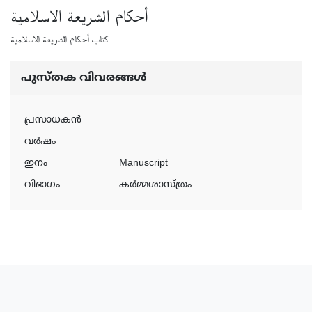
أحكام الشريعة الاسلامية
كتاب أحكام الشريعة الاسلامية
പുസ്‌തക വിവരങ്ങള്‍
പ്രസാധകന്‍
വര്‍ഷം
ഇനം
Manuscript
വിഭാഗം
കർമ്മശാസ്ത്രം