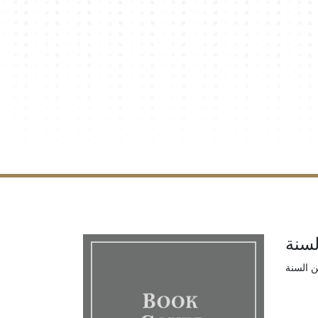
لسنة
ن السنة