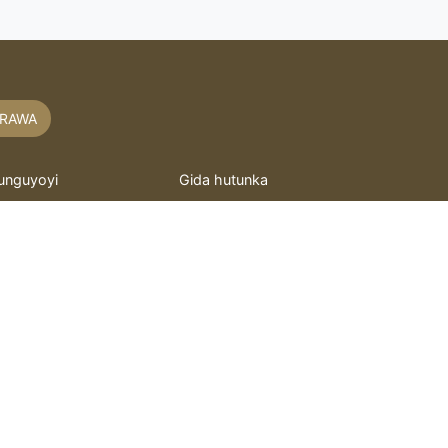
RAWA
unguyoyi
Gida hutunka
akaitacchunn
hoto mai motsi
asidu
Murray
itattafai