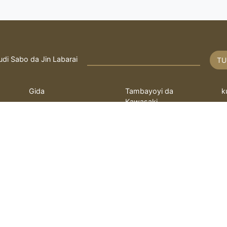
udi Sabo da Jin Labarai
TU
Gida
Tambayoyi da
k
Kawasaki
Rayuwa
T
Fatwa
q
bayanin hulda
kayi Tambaya
L
 ilimin kimiya Fathi