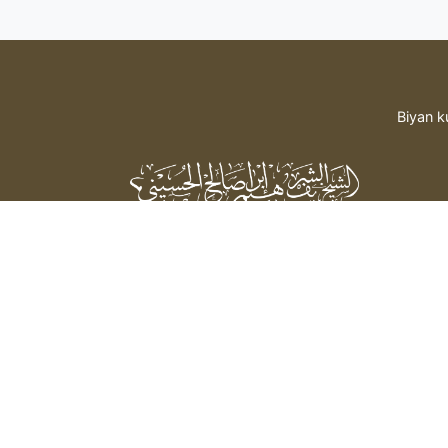
Biyan k
Sheikh Sharif Ibrahim Saleh Al-
Hussaini
bada hidima daga mai