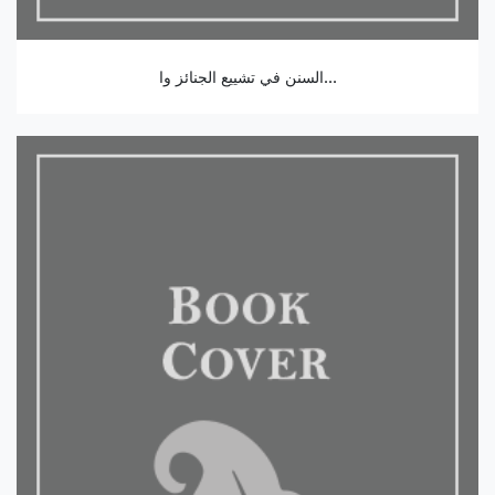
السنن في تشييع الجنائز وا...