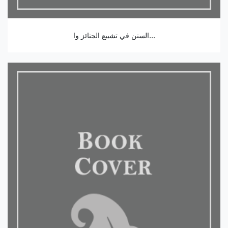
السنن في تشييع الجنائز وا...