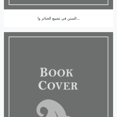
السنن في تشييع الجنائز وا...