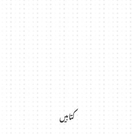
کتابیں