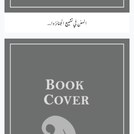
السنن في تشييع الجنائز وا...