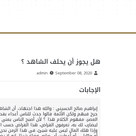
هل يجوز أن يحلف الشاهد ؟
September 08, 2020
admin
الإجابات
إبراهيم صالح الحسيني : والله هذا اجتهاد، أن الشاه
جرح فيهم ولكن الأئمة قالوا حدث للناس أعداء بقد
العصر، مفهوم الكلام هذا ؟ لأن أصبح الناس يعني 
ليضارب لك به، تعرفون القراض، هذا القراض حسب الش
وإذا هلك المال ليس عليه شيئ، في هذا الزمن نحن نش
أو صبّابا .... أو أعطيت أي صانع، وضاع شيئا، إنه لا ي