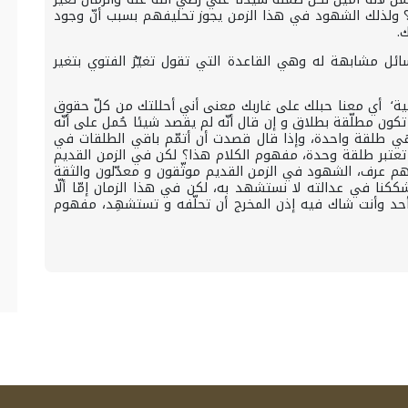
 ولذلك الشهود في هذا الزمن يجوز تحليفهم بسبب أنّ وجود
.
ائل مشابهة له وهي القاعدة التي تقول تغيّرُ الفتوي بتغير
ِ خلية‘ أي معنا حبلك على غاربك معنى أني أحللتك من كلّ حقوق
ون مطلّقة بطلاق و إن قال أنّه لم يقصد شيئا حُمل على أنّه
هي طلقة واحدة، وإذا قال قصدت أن أتمّم باقي الطلقات في
 تعتبر طلقة وحدة، مفهوم الكلام هذا؟ لكن في الزمن القديم
م عرف، الشهود في الزمن القديم موثّقون و معدّلون والثقة
ككنا في عدالته لا نستشهد به، لكن في هذا الزمان إمّا ألّا
د وأنت شاك فيه إذن المخرج أن تحلّفه و تستشهِد، مفهوم