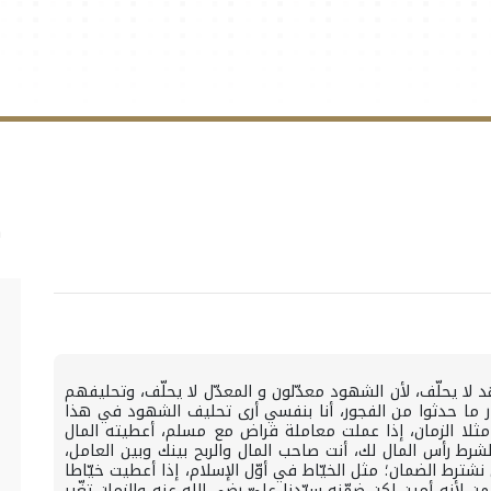
د لا يحلّف، لأن الشهود معدّلون و المعدّل لا يحلّف، وتحليفهم
ر ما حدثوا من الفجور، أنا بنفسي أرى تحليف الشهود في هذا
مثلا الزمان، إذا عملت معاملة قراض مع مسلم، أعطيته المال
رط رأس المال لك، أنت صاحب المال والربح بينك وبين العامل،
ترط الضمان؛ مثل الخيّاط في أوّل الإسلام، إذا أعطيت خيّاطا
ضمن لأنه أمين لكن ضمّنه سيّدنا عليّ رضي الله عنه والزمان تغّير