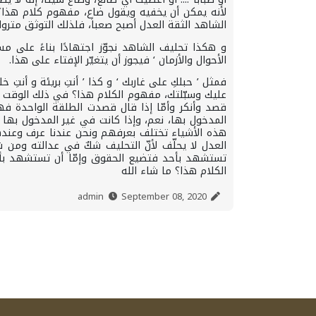
لأنه يمكن أن يخفيه ويقول ضاع، مفهوم كلام هذا؟
الشاهد الثقة العدل أصبح صعباً، فلذلك التوثق متروك
و هكذا تحليف الشاهد نجوّز اجتهادًا بناءً على مس
الأحوال والأزمان ‘ فيجوز أن يتغيّر الإفتاء على هذا.
فمثل ’ حبلكِ على غاربك ‘ و كذا ’ أنتِ بريئة و أنت
عليك وسبّلتك، مفهوم الكلام هذا؟ في ذلك الوقت تك
قصد وأنكر وأمّا إذا قال قصدت الطلقة الواحدة ف
المدخول بها، نعم، وإذا كانت في غير المدخول بها
هذه الأشياء تختلف بعرفهم ونحن عندنا عرف وعنده
العدل لا يحلّف لأنّ التحليف شكٌ في عدالته ومن ش
تستشهد بأحد فتضيع الحقوق وإمّا أن تستشهد بأح
الكلام هذا؟ ما شاء الله
September 08, 2020
admin