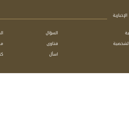
لإخبارية
ية
السؤال
ال
الشخصية
فتاوى
مق
اسأل
كت
مشغل بواسطة: FathiTech
برعاية:
فتحي الحسيني & محمد شفيق
© 2026 كل الحقوق محفوظة