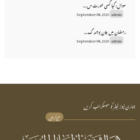
سوال: کیا کسی عورت س...
September 08, 2020
admin
رمضان میں جان بوجھ ک...
September 08, 2020
admin
ہماری نیوز لیٹر کو سبسکرائب کریں
جمع کرائیں