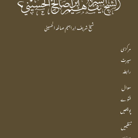
شیخ شریف ابراہیم صالحہ الحسینی
مرکزی
سیرت
رابطہ
سوال
فتوے
پوچھیں
تنظیمیں
مضامین