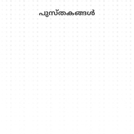
പുസ്‌തകങ്ങള്‍