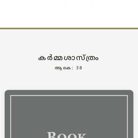
കർമ്മശാസ്ത്രം
ആകെ: 38