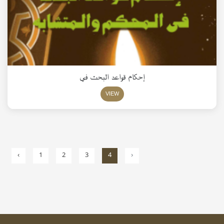
إحكام قواعد البحث في
VIEW
‹
1
2
3
4
›