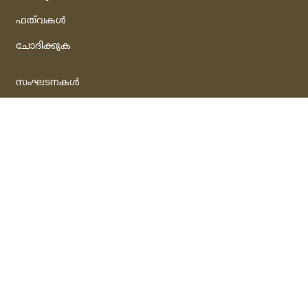
ഫത്‌വകള്‍
ചോദിക്കുക
സംഘടനകള്‍
ലേഖനങ്ങള്‍
പുസ്‌തകങ്ങള്‍
ഗാലറി
വീഡീയോ
ഓഡിയോ