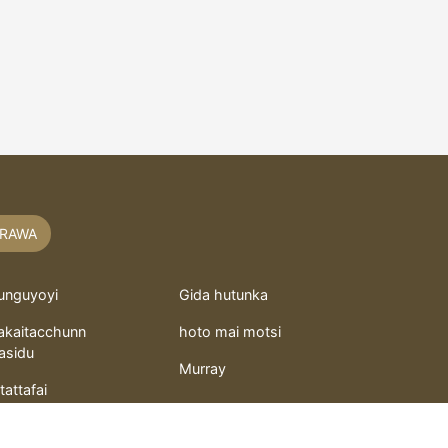
RAWA
unguyoyi
Gida hutunka
akaitacchunn
hoto mai motsi
asidu
Murray
itattafai