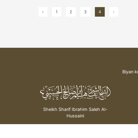
‹
1
2
3
4
›
Biyan k
Sheikh Sharif Ibrahim Saleh Al-
Hussaini