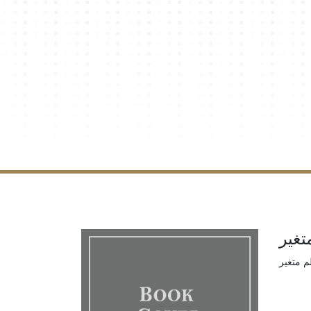
تغير
م متغير