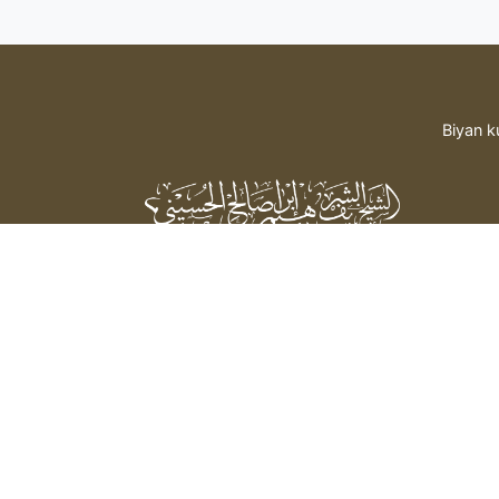
Biyan k
Sheikh Sharif Ibrahim Saleh Al-
Hussaini
bada hidima daga mai