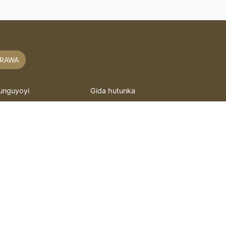
RAWA
unguyoyi
Gida hutunka
akaitacchunn
hoto mai motsi
asidu
Murray
itattafai