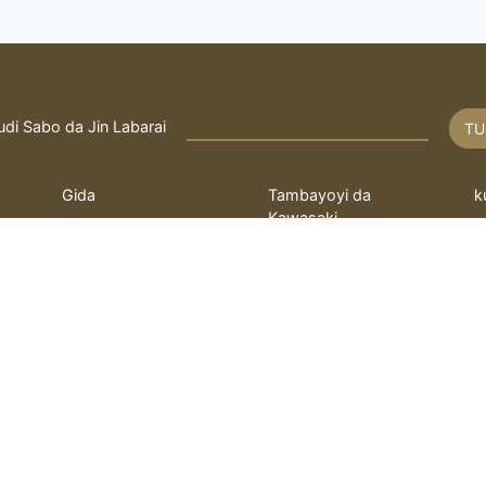
udi Sabo da Jin Labarai
TU
Gida
Tambayoyi da
k
Kawasaki
Rayuwa
T
Fatwa
q
bayanin hulda
kayi Tambaya
L
 ilimin kimiya Fathi