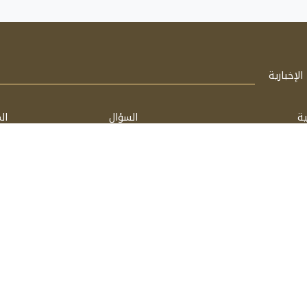
لإخبارية
ية
السؤال
ال
الشخصية
فتاوى
مق
اسأل
كت
مشغل بواسطة: FathiTech
برعاية:
فتحي الحسيني & محمد شفيق