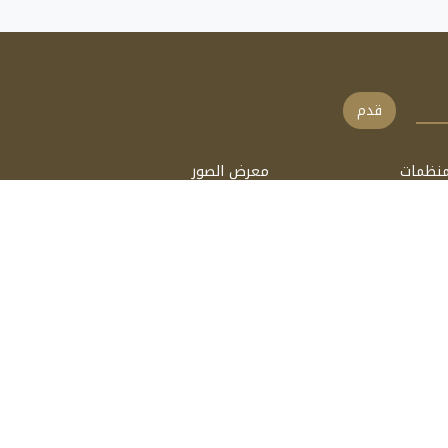
قدم
منظمات
معرض الصور
الات
فيديو
ب
السمعي