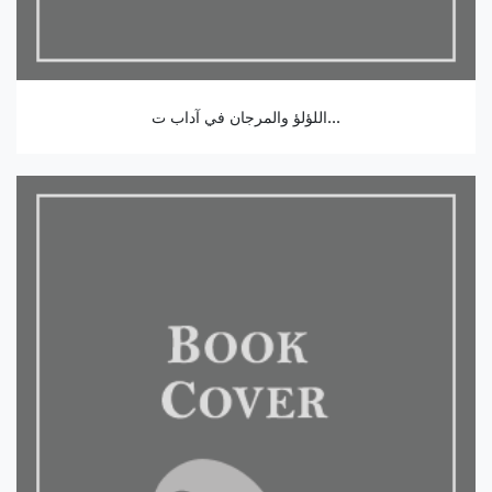
اللؤلؤ والمرجان في آداب ت...