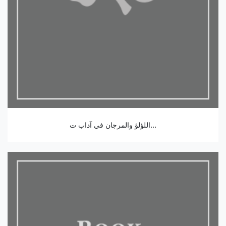
اللؤلؤ والمرجان في آداب ت...