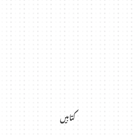
کتابیں