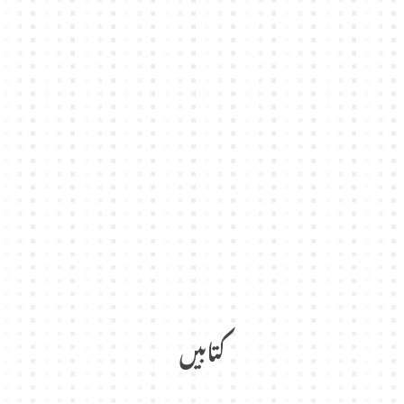
کتابیں