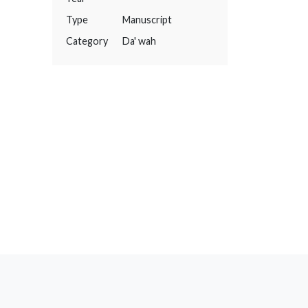
Type
Manuscript
Category
Da' wah