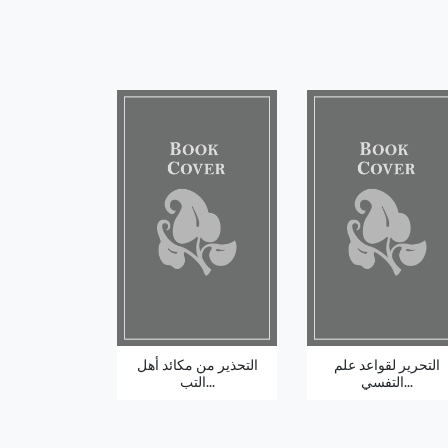
التحرير لقواعد علم
التحذير من مكائد أهل
التفسي...
التب...