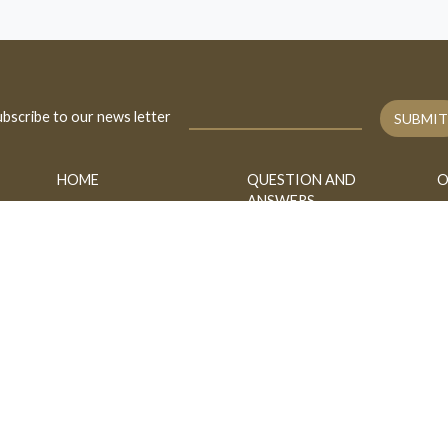
bscribe to our news letter
SUBMIT
HOME
QUESTION AND
O
ANSWERS
BIOGRAPHY
A
FATAWA
CONTACT
B
ASK
h