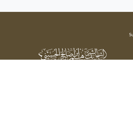
Su
Sheikh Sharif Ibrahim Saleh Al-Hussaini
Powered by: FathiTec