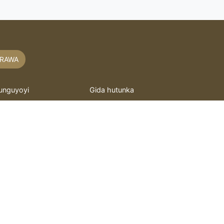
RAWA
unguyoyi
Gida hutunka
akaitacchunn
hoto mai motsi
asidu
Murray
itattafai