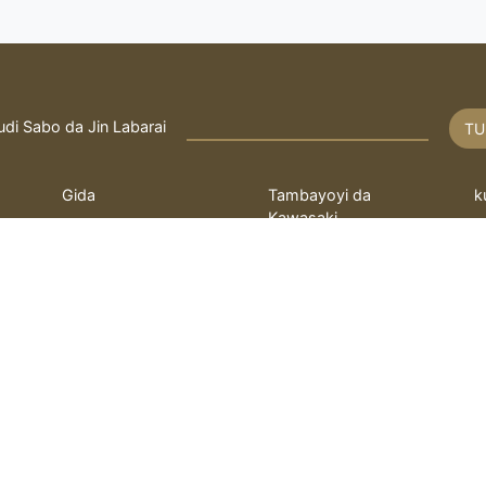
udi Sabo da Jin Labarai
TU
Gida
Tambayoyi da
k
Kawasaki
Rayuwa
T
Fatwa
q
bayanin hulda
kayi Tambaya
L
 ilimin kimiya Fathi