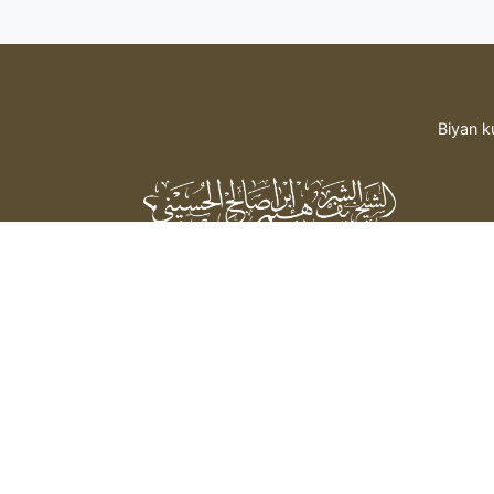
Biyan k
Sheikh Sharif Ibrahim Saleh Al-
Hussaini
bada hidima daga mai