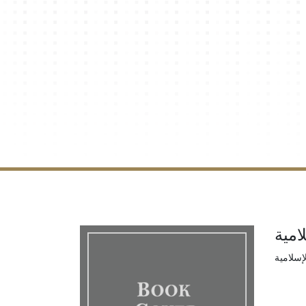
امية
إسلامية