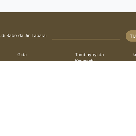
udi Sabo da Jin Labarai
TU
Gida
Tambayoyi da
k
Kawasaki
Rayuwa
T
Fatwa
q
bayanin hulda
kayi Tambaya
L
 ilimin kimiya Fathi