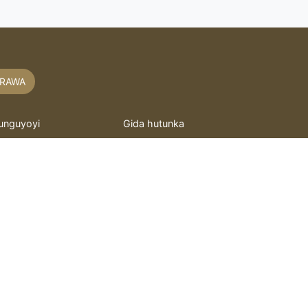
RAWA
unguyoyi
Gida hutunka
akaitacchunn
hoto mai motsi
asidu
Murray
itattafai