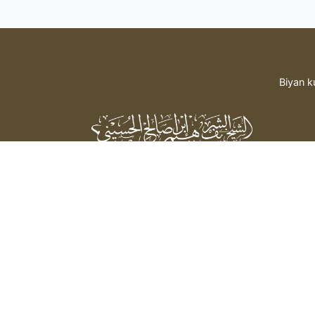
Biyan k
Sheikh Sharif Ibrahim Saleh Al-
Hussaini
bada hidima daga mai