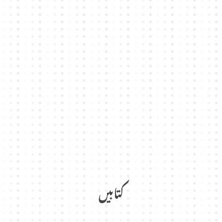
کتابیں