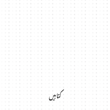
کتابیں