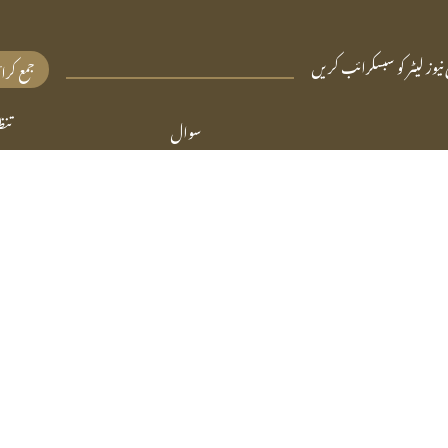
نیوز لیٹر کو سبسکرائب کریں
جمع کرا
سوال
تنظ
فتوے
مض
پوچھیں
کتا
از: FathiTech
کی طرف سے سپانسر:
فاتح الحسيني & محمد شفيق
© 2026 تمام حقوق محفوظ ہیں