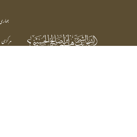
ہماری 
مرکزی
سیرت
شیخ شریف ابراہیم صالحہ الحسینی
رابطہ