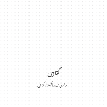
کتابیں
مرکزی
پروڈکشنز
کتابیں