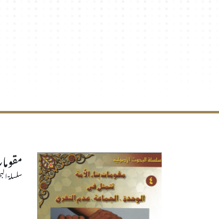
مقومات
سلسلة البح