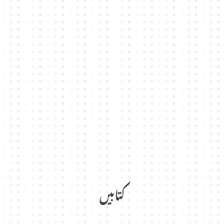
کتابیں