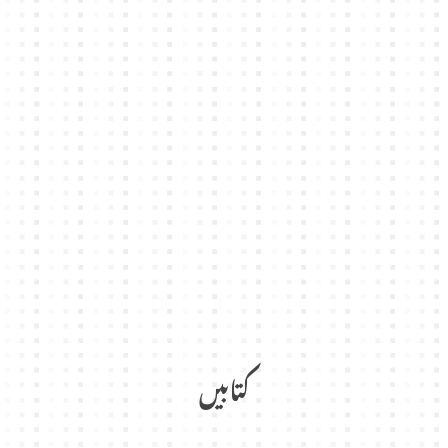
کتابیں