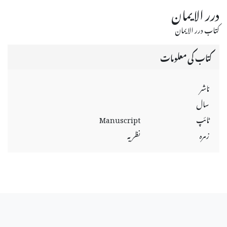
درر الايمان
كتاب درر الايمان
کتاب کی معلومات
ناشر
سال
ٹائپ
Manuscript
زمرہ
نظریہ