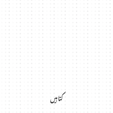
کتابیں