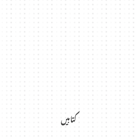
کتابیں