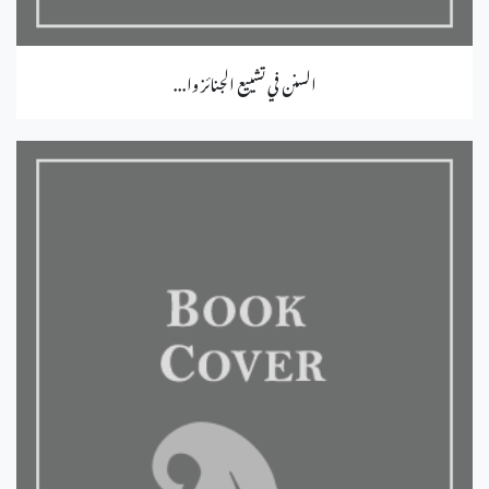
السنن في تشييع الجنائز وا...