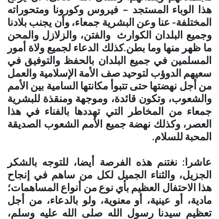
هذا الوباء المستجد – فيروس وكورونا ومتحوراته
المختلفة- عنا وعن البشرية جمعاء، وأن يجنب بلادنا
وجميع البلدان الكوارث والفتن، والزلازل والمحن
ما ظهر منها وما بطن.كذلك الدعاء لجميع ولاة أمور
المسلمين في جميع البلدان بالحفظ والتوفيق في
سعيهم الدوؤب لتوحيد صف الأمة الإسلامية والعمل
من أجل نهضتها حتى تتبوأ مكانتها السامية بين الأمم
والشعوب، وتكون قائدة، وموجهة ومنقذة للبشرية
جمعاء من المخاطر التي تهددها بالفناء في هذا
العصر، وكذلك نهضة جميع الأمم الشعوب الصديقة
المحبة للسلام
.
عاشرا: نغتنم هذه الفرصة أيضا، للتوجه بالشكر
الجزيل، والثناء الجميل لكل من ساهم في إنجاح
هذا الاحتفال العظيم بأي نوع من أنواع المساهمات؛
مادية، أو عينية، أو معنوية، ولو بالدعاء، من أجل
تعظيم سيدنا رسول الله صلى الله عليه وسلم،