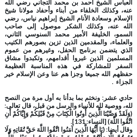
العباس الشيخ أحمد بن محمد التجاني رضي الله
عنه، وكذلك الخلفاء من أبناء وأحفاد مولانا شيخ
الإسلام وسعادة الأنام الشيخ إبراهيم نياس، رضي
الله عنه، وكذلك الشكر موصول إلى صاحب
السمو، الخليفة الأمير محمد السنوسي الثاني،
والعلماء، والمقدمين الذين تزين بصورهم الكتيب
الذي يتضمن برنامج الحفل، وغيرهم من عموم
المسلمين الذين غبروا أقدامهم، وتكبدوا مشاق
السفر للمشاركة في هذه المناسبة العظيمة
حفظهم الله جميعا وجزا هم عنا وعن الإسلام خير
الجزاء
.
حادي عشر: ونختم بما بدأنا به أول مرة من النصح
لله، ووصية لله للأنبياء والرسل من قبل، قال تعالى:
(وَلَقَدْ وَصَّيْنَا الَّذِينَ أُوتُوا الْكِتَابَ مِنْ قَبْلِكُمْ وَإِيَّاكُمْ أَنِ
اتَّقُوا اللَّهَ) [النساء: 131]
.
وقال أيضا: (يَا أَيُّهَا الَّذِينَ آمَنُوا اتَّقُوا اللَّهَ حَقَّ تُقَاتِهِ وَلَا