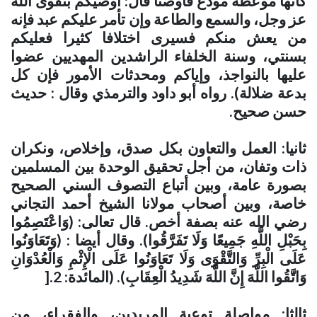
كأنها موعظة مودع فأوصنا قال: أوصيكم بتقوى الله
عز وجل، والسمع والطاعة وإن تأمر عليكم عبد فإنه
من يعش منكم فسيرى اختلافا كثيرا فعليكم
بسنتي، وسنة الخلفاء الراشدين المهديين عضوا
عليها بالنواجذ، وإياكم ومحدثات الأمور فإن كل
بدعة ضلالة). رواه أبو داود والترمذي وقال : حديث
حسن صحيح
.
ثانيا: العمل والتعاون بكل صدق، وإخلاص، ونكران
ذات وتفان، من أجل تحقيق الوحدة بين المسلمين
بصورة عامة، وبين أتباع التصوف السني الصحيح
خاصة، وبين أصحاب مولانا الشيخ أحمد التجاني
رضي الله عنه بصفة أخص. قال تعالى: (وَاعْتَصِمُوا
بِحَبْلِ اللَّهِ جَمِيعًا وَلَا تَفَرَّقُوا). وقال أيضا : (وَتَعَاوَنُوا
عَلَى الْبِرِّ وَالتَّقْوَى وَلَا تَعَاوَنُوا عَلَى الْإِثْمِ وَالْعُدْوَانِ
وَاتَّقُوا اللَّهَ إِنَّ اللَّهَ شَدِيدُ الْعِقَابِ). (المائدة: 2
].
ثالثا: مواصلة توعية المريدين، والفقراء، من