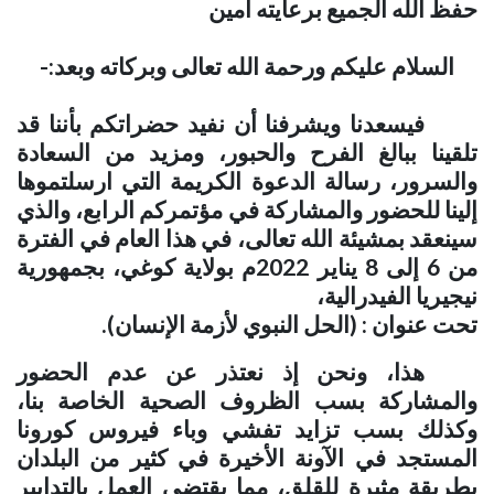
حفظ الله الجميع برعايته آمين
السلام عليكم ورحمة الله تعالى وبركاته وبعد:-
فيسعدنا ويشرفنا أن نفيد حضراتكم بأننا قد
تلقينا ببالغ الفرح والحبور، ومزيد من السعادة
والسرور، رسالة الدعوة الكريمة التي ارسلتموها
إلينا للحضور والمشاركة في مؤتمركم الرابع، والذي
سينعقد بمشيئة الله تعالى، في هذا العام في الفترة
من 6 إلى 8 يناير 2022م بولاية كوغي، بجمهورية
نيجيريا الفيدرالية،
تحت عنوان : (الحل النبوي لأزمة الإنسان)
.
هذا، ونحن إذ نعتذر عن عدم الحضور
والمشاركة بسب الظروف الصحية الخاصة بنا،
وكذلك بسب تزايد تفشي وباء فيروس كورونا
المستجد في الآونة الأخيرة في كثير من البلدان
بطريقة مثيرة للقلق، مما يقتضي العمل بالتدابير