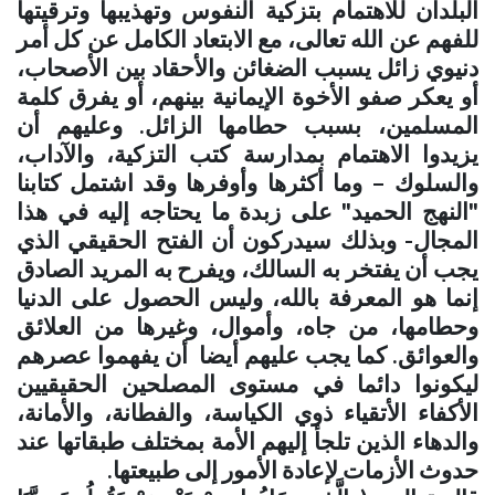
البلدان للاهتمام بتزكية النفوس وتهذيبها وترقيتها
للفهم عن الله تعالى، مع الابتعاد الكامل عن كل أمر
دنيوي زائل يسبب الضغائن والأحقاد بين الأصحاب،
أو يعكر صفو الأخوة الإيمانية بينهم، أو يفرق كلمة
المسلمين، بسبب حطامها الزائل. وعليهم أن
يزيدوا الاهتمام بمدارسة كتب التزكية، والآداب،
والسلوك – وما أكثرها وأوفرها وقد اشتمل كتابنا
"النهج الحميد" على زبدة ما يحتاجه إليه في هذا
المجال- وبذلك سيدركون أن الفتح الحقيقي الذي
يجب أن يفتخر به السالك، ويفرح به المريد الصادق
إنما هو المعرفة بالله، وليس الحصول على الدنيا
وحطامها، من جاه، وأموال، وغيرها من العلائق
والعوائق. كما يجب عليهم أيضا أن يفهموا عصرهم
ليكونوا دائما في مستوى المصلحين الحقيقيين
الأكفاء الأتقياء ذوي الكياسة، والفطانة، والأمانة،
والدهاء الذين تلجأ إليهم الأمة بمختلف طبقاتها عند
حدوث الأزمات لإعادة الأمور إلى طبيعتها
.