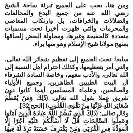
ومن هنا، يجب على الجميع تبرئة ساحة الشيخ
رضي الله عنه من جميع البدع والمخالفات
والضلالات والخرافات، بل وارتكاب المعاصي
والمحرمات والتي ظهرت أخيرا تحت مسميات
متعددة كالحقيقة وغيرها، ومحاولة البعض إلصاقها
بمنهج مولانا شيخ الإسلام وهو منها براء
.
سابعا: نحث الجميع إلى تعظيم شعائر الله تعالى،
والتي أمر بتعظيمها، وكذلك احترام أهل النسبة إلى
الله تعالى، والأدب معهم، وخاصة السادة الشرفاء
آل البيت الطيبين الطاهرين، وجميع الأولياء
والصالحين، وعلماء المسلمين أينما كانوا دون
تفريق عملا بقول الله تعالى: (ذَلِكَ وَمَنْ يُعَظِّمْ
شَعَائِرَ اللَّهِ فَإِنَّهَا مِنْ تَقْوَى الْقُلُوبِ) [الحج:32]
.
وقال تعالى: (ذَلِكَ الَّذِي يُبَشِّرُ اللَّهُ عِبَادَهُ الَّذِينَ آمَنُوا
وَعَمِلُوا الصَّالِحَاتِ قُلْ لَا أَسْأَلُكُمْ عَلَيْهِ أَجْرًا إِلَّا
الْمَوَدَّةَ فِي الْقُرْبَى وَمَنْ يَقْتَرِفْ حَسَنَةً نَزِدْ لَهُ فِيهَا