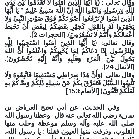
وقال تعالى : (يَا أَيُّهَا الَّذِينَ آمَنُوا لَا تُقَدِّمُوا بَيْنَ يَدَيِ
اللَّهِ وَرَسُولِهِ وَاتَّقُوا اللَّهَ إِنَّ اللَّهَ سَمِيعٌ عَلِيمٌ * يَا أَيُّهَا
الَّذِينَ آمَنُوا لَا تَرْفَعُوا أَصْوَاتَكُمْ فَوْقَ صَوْتِ النَّبِيِّ وَلَا
تَجْهَرُوا لَهُ بِالْقَوْلِ كَجَهْرِ بَعْضِكُمْ لِبَعْضٍ أَنْ تَحْبَطَ
أَعْمَالُكُمْ وَأَنْتُمْ لَا تَشْعُرُونَ). [الحجرات:2]
.
وقال تعالى: (يَا أَيُّهَا الَّذِينَ آمَنُوا اسْتَجِيبُوا لِلَّهِ
وَلِلرَّسُولِ إِذَا دَعَاكُمْ لِمَا يُحْيِيكُمْ وَاعْلَمُوا أَنَّ اللَّهَ
يَحُولُ بَيْنَ الْمَرْءِ وَقَلْبِهِ وَأَنَّهُ إِلَيْهِ تُحْشَرُونَ).
[الأنفال:24]
.
وقال تعالى: (وَأَنَّ هَذَا صِرَاطِي مُسْتَقِيمًا فَاتَّبِعُوهُ وَلَا
تَتَّبِعُوا السُّبُلَ فَتَفَرَّقَ بِكُمْ عَنْ سَبِيلِهِ ذَلِكُمْ وَصَّاكُمْ بِهِ
لَعَلَّكُمْ تَتَّقُونَ) [الأنعام:153]
.
وفي الحديث، عن أبي نجيح العرباض بن
سارية رضي الله تعالى عنه قال : وعظنا رسول الله
صلى الله عليه وآله وسلم موعظة وجلت منها
القلوب، وذرفت منها العيون فقلنا : يا رسول الله،