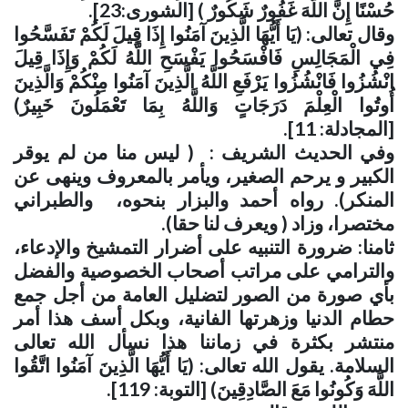
حُسْنًا إِنَّ اللَّهَ غَفُورٌ شَكُورٌ ) [الشورى:23]
.
وقال تعالى: (يَا أَيُّهَا الَّذِينَ آمَنُوا إِذَا قِيلَ لَكُمْ تَفَسَّحُوا
فِي الْمَجَالِسِ فَافْسَحُوا يَفْسَحِ اللَّهُ لَكُمْ وَإِذَا قِيلَ
انْشُزُوا فَانْشُزُوا يَرْفَعِ اللَّهُ الَّذِينَ آمَنُوا مِنْكُمْ وَالَّذِينَ
أُوتُوا الْعِلْمَ دَرَجَاتٍ وَاللَّهُ بِمَا تَعْمَلُونَ خَبِيرٌ)
[المجادلة: 11]
.
وفي الحديث الشريف : ( ليس منا من لم يوقر
الكبير و يرحم الصغير، ويأمر بالمعروف وينهى عن
المنكر). رواه أحمد والبزار بنحوه، والطبراني
مختصرا، وزاد ( ويعرف لنا حقا)
.
ثامنا: ضرورة التنبيه على أضرار التمشيخ والإدعاء،
والترامي على مراتب أصحاب الخصوصية والفضل
بأي صورة من الصور لتضليل العامة من أجل جمع
حطام الدنيا وزهرتها الفانية، وبكل أسف هذا أمر
منتشر بكثرة في زماننا هذا نسأل الله تعالى
السلامة. يقول الله تعالى: (يَا أَيُّهَا الَّذِينَ آمَنُوا اتَّقُوا
اللَّهَ وَكُونُوا مَعَ الصَّادِقِينَ) [التوبة: 119]
.