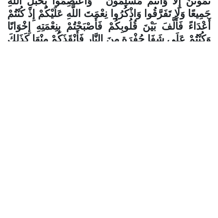
تَمُوتُنَّ إِلَّا وَأَنْتُمْ مُسْلِمُونَ * وَاعْتَصِمُوا بِحَبْلِ اللَّهِ
جَمِيعًا وَلَا تَفَرَّقُوا وَاذْكُرُوا نِعْمَتَ اللَّهِ عَلَيْكُمْ إِذْ كُنْتُمْ
أَعْدَاءً فَأَلَّفَ بَيْنَ قُلُوبِكُمْ فَأَصْبَحْتُمْ بِنِعْمَتِهِ إِخْوَانًا
وَكُنْتُمْ عَلَى شَفَا حُفْرَةٍ مِنَ النَّارِ فَأَنْقَذَكُمْ مِنْهَا كَذَلِكَ
يُبَيِّنُ اللَّهُ لَكُمْ آيَاتِهِ لَعَلَّكُمْ تَهْتَدُونَ * وَلْتَكُنْ مِنْكُمْ أُمَّةٌ
يَدْعُونَ إِلَى الْخَيْرِ وَيَأْمُرُونَ بِالْمَعْرُوفِ وَيَنْهَوْنَ عَنِ
الْمُنْكَرِ وَأُولَئِكَ هُمُ الْمُفْلِحُونَ * وَلَا تَكُونُوا كَالَّذِينَ
تَفَرَّقُوا وَاخْتَلَفُوا مِنْ بَعْدِ مَا جَاءَهُمُ الْبَيِّنَاتُ وَأُولَئِكَ
لَهُمْ عَذَابٌ عَظِيمٌ) [آل عمران:102- 105]
وقال: (وَقُلِ اعْمَلُوا فَسَيَرَى اللَّهُ عَمَلَكُمْ وَرَسُولُهُ
وَالْمُؤْمِنُونَ وَسَتُرَدُّونَ إِلَى عَالِمِ الْغَيْبِ وَالشَّهَادَةِ
فَيُنَبِّئُكُمْ بِمَا كُنْتُمْ تَعْمَلُونَ)[التوبة: 105]
.
وقال: (اعْمَلُوا آلَ دَاوُودَ شُكْرًا وَقَلِيلٌ مِنْ عِبَادِيَ
الشَّكُورُ)[ 13: سبأ] .
طابت أوقاتكم بكل خير، ووفقنا الله لما يحبه
ويرضى، وأنار لنا سواء السبيل، وتقبل منا أعمالنا
وجعلها خالصة لوجهه الكريم، ونسأله تعالى بجاه