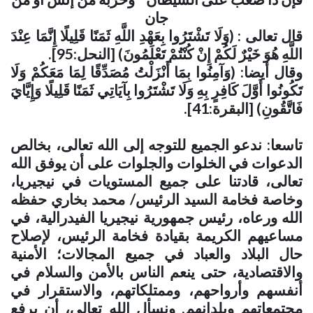
جان
قال تعالى : (وَلَا تَشْتَرُوا بِعَهْدِ اللَّهِ ثَمَنًا قَلِيلًا إِنَّمَا عِنْدَ
اللَّهِ هُوَ خَيْرٌ لَكُمْ إِنْ كُنْتُمْ تَعْلَمُونَ) [النحل:95]
.
وقال أيضا: (وَآمِنُوا بِمَا أَنْزَلْتُ مُصَدِّقًا لِمَا مَعَكُمْ وَلَا
تَكُونُوا أَوَّلَ كَافِرٍ بِهِ وَلَا تَشْتَرُوا بِآيَاتِي ثَمَنًا قَلِيلًا وَإِيَّايَ
فَاتَّقُونِ) [البقرة:41]
.
تاسعا: ندعو الجميع للتوجه إلى الله تعالى، بخالص
الدعوات في الخلوات والجلوات على أن يوفق الله
تعالى، قادتنا على جميع المستويات في نيجيريا،
وخاصة فخامة السيد الرئيس/ محمد بخاري حفظه
الله ورعاه، رئيس جمهورية نيجيريا الفيدرالية، في
مساعيهم الكريمة بقيادة فخامة الرئيس، لإصلاح
حال البلاد والعباد في جميع المجالات؛ الأمنية
والاقتصادية، حتى ينعم الناس بالأمن والسلام في
أنفسهم وأرواحهم، وممتلكاتهم، والاستقرار في
مجتمعاتهم وبلدانهم. ونسأل الله تعالى، أن يرفع