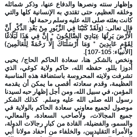
وإظهار سنته ونصرها والدفاع عنها، وذكر شمائله
وخلقه العظيم، حتى تقتدي به الإنسانية كلها والتي
كانت بعثته صلى الله عليه وسلم رحمة لها
.
قال تعالى: (وَلَقَدْ كَتَبْنَا فِي الزَّبُورِ مِنْ بَعْدِ الذِّكْرِ أَنَّ
الْأَرْضَ يَرِثُهَا عِبَادِيَ الصَّالِحُونَ * إِنَّ فِي هَذَا لَبَلَاغًا
لِقَوْمٍ عَابِدِينَ * وَمَا أَرْسَلْنَاكَ إِلَّا رَحْمَةً لِلْعَالَمِينَ)
[الأنبياء: 105-107]
.
ونخص بالشكر هنا، سعادة الحاكم الحاج/ يحيى
أدوزا بللو، حفظه الله، حاكم ولاية كوغي، الذي
تشرفت ولايته المحروسة باستضافة هذه المناسبة
العظيمة، وقدم سعادته أقصى ما يمكن أن يقدمه
المؤمن، في سبيل الله، ومن أجل إظهار حبه لسيدنا
رسول الله صلى الله عليه وسلم. كذلك الشكر
موصول لجميع معاوني سعادة الحاكم بالولاية في
جميع المجالات، ولأصاحب السعادة، والمعالي،
والسمو، والفضيلة، القادة من كبار رجالات الدولة،
والأمراء التقليديين، والخلفاء من أحفاد مولانا أبي