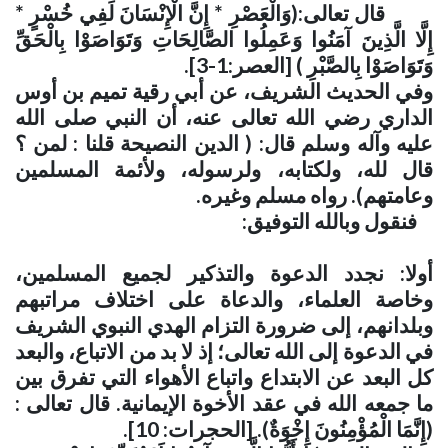
قال تعالى:(وَالْعَصْرِ * إِنَّ الْإِنْسَانَ لَفِي خُسْرٍ *
إِلَّا الَّذِينَ آمَنُوا وَعَمِلُوا الصَّالِحَاتِ وَتَوَاصَوْا بِالْحَقِّ
وَتَوَاصَوْا بِالصَّبْرِ ) [العصر:1-3]
.
وفي الحديث الشريف، عن أبي رقية تميم بن أوس
الداري رضي الله تعالى عنه، أن النبي صلى الله
عليه وآله وسلم قال: ( الدين النصيحة قلنا : لمن ؟
قال لله، ولكتابه، ولرسوله، ولأئمة المسلمين
وعامتهم). رواه مسلم وغيره
.
فنقول وبالله التوفيق
:
أولا: نجدد الدعوة والتذكير لجميع المسلمين،
وخاصة العلماء، والدعاة على اختلاف مراتبهم
وبلدانهم، إلى ضرورة التزام الهدي النبوي الشريف
في الدعوة إلى الله تعالى؛ إذ لا بد من الاتباع، والبعد
كل البعد عن الابتداع واتباع الأهواء التي تفرق بين
ما جمعه الله في عقد الأخوة الإيمانية. قال تعالى :
(إِنَّمَا الْمُؤْمِنُونَ إِخْوَةٌ). [الحجرات: 10]
.