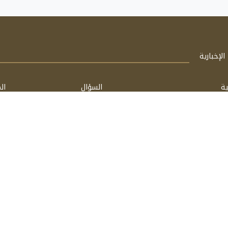
لإخبارية
ية
السؤال
ال
الشخصية
فتاوى
مق
اسأل
كت
مشغل بواسطة: FathiTech
برعاية:
فتحي الحسيني & محمد شفيق