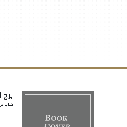
برج ا
كتاب برج