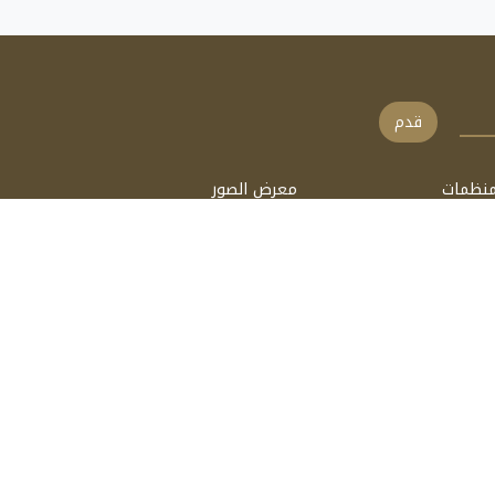
قدم
منظمات
معرض الصور
الات
فيديو
ب
السمعي