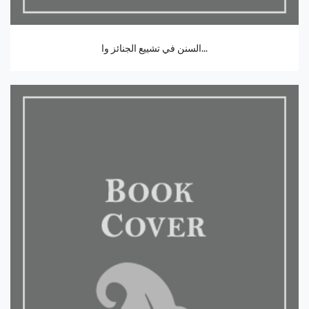
السنن في تشييع الجنائز وا...