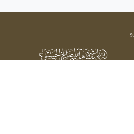
Su
Sheikh Sharif Ibrahim Saleh Al-Hussaini
Powered by: FathiTec