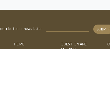
bscribe to our news letter
SUBMIT
HOME
QUESTION AND
O
ANSWERS
BIOGRAPHY
A
FATAWA
CONTACT
B
ASK
h