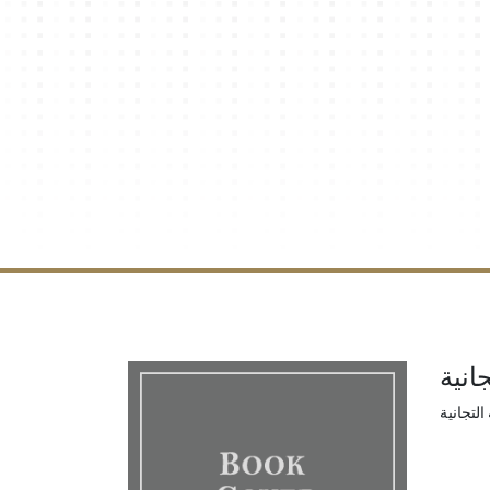
انية
لتجانية