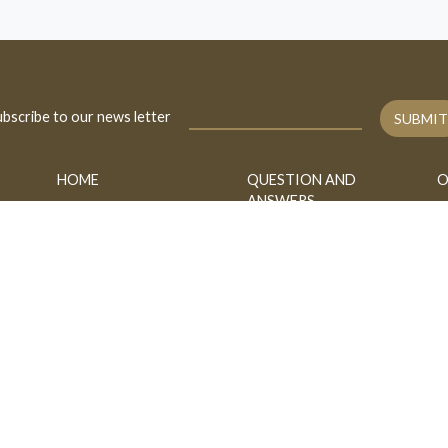
bscribe to our news letter
SUBMIT
HOME
QUESTION AND
O
ANSWERS
BIOGRAPHY
A
FATAWA
CONTACT
B
ASK
h