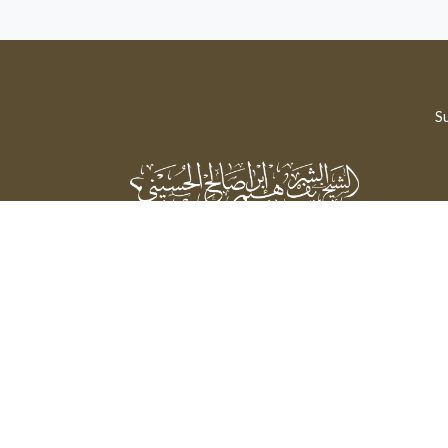
Su
Sheikh Sharif Ibrahim Saleh Al-Hussaini
Powered by: FathiTec