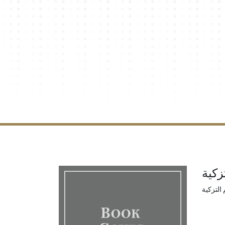
زكية
التزكية