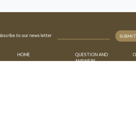
bscribe to our news letter
SUBMIT
HOME
QUESTION AND
O
ANSWERS
BIOGRAPHY
A
FATAWA
CONTACT
B
ASK
h