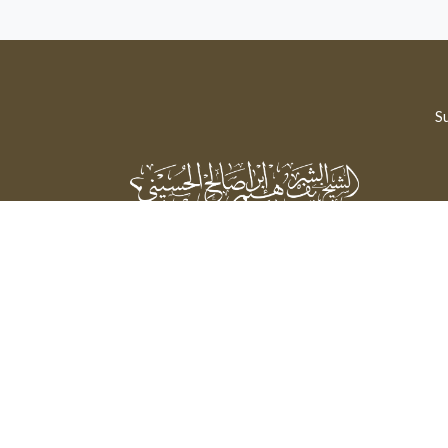
Su
Sheikh Sharif Ibrahim Saleh Al-Hussaini
Powered by: FathiTec