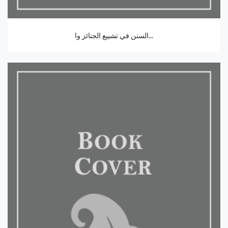
السنن في تشييع الجنائز وا...