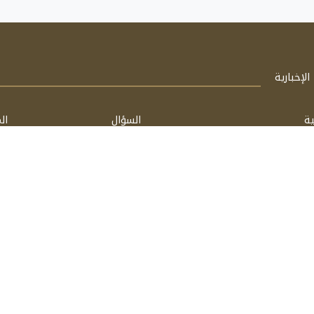
لإخبارية
ية
السؤال
ال
الشخصية
فتاوى
مق
اسأل
كت
مشغل بواسطة: FathiTech
برعاية:
فتحي الحسيني & محمد شفيق