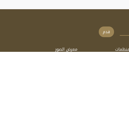
قدم
منظمات
معرض الصور
الات
فيديو
ب
السمعي