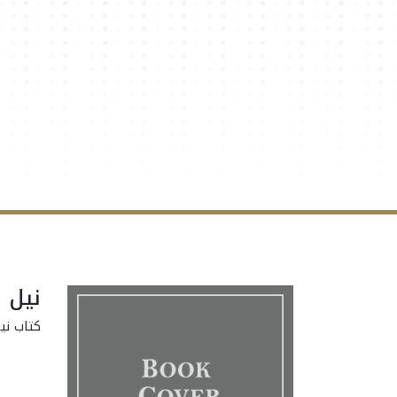
نيل 
كتاب ني