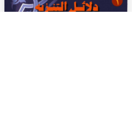
دلائل التنزيه في ابط
VIEW
‹
1
2
›