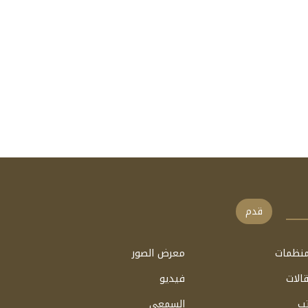
قدم
منظمات
معرض الصور
الات
فيديو
ب
السمعي