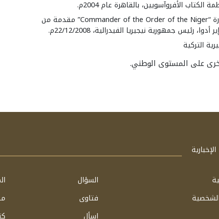
لكتاب الأفروآسويين، بالقاهرة عام 2004م.
وسام من الدرجة الأولى CON وهي اختصار لعبارة “Commander of the Order of the Niger” مقدمة من
 رئيس جمهورية نيجيريا الفيدرالية، 22/12/2008م.
رية التركية
أخرى على المستوى الوطني.
لإخبارية
ية
السؤال
ال
الشخصية
فتاوى
مق
اسأل
كت